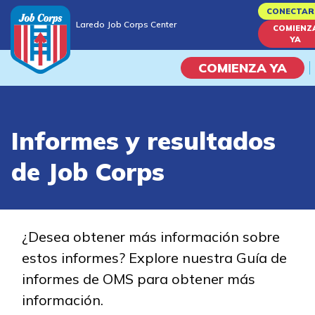
Skip
CONECTAR
Laredo Job Corps Center
to
COMIENZ
Laredo Job Corps Center
YA
main
content
COMIENZA YA
Programas
Informes y resultados
Vida En El Campus Universita
de Job Corps
Habilidades académicas
Viaje de la carrera
¿Desea obtener más información sobre
estos informes? Explore nuestra Guía de
Estudiar
informes de OMS para obtener más
información.
Programas de Entrenamient