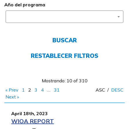
Año del programa
FAQs
English
BUSCAR
CONECTARSE
RESTABLECER FILTROS
COMIENZA YA
Mostrando: 10 of 310
« Prev
1
2
3
4
…
31
ASC
/
DESC
Next »
April 18th, 2023
WIOA REPORT