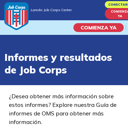
Skip
CONECTAR
Laredo Job Corps Center
to
COMIENZ
Laredo Job Corps Center
YA
main
content
COMIENZA YA
Programas
Informes y resultados
Vida En El Campus Universita
de Job Corps
Habilidades académicas
Viaje de la carrera
¿Desea obtener más información sobre
estos informes? Explore nuestra Guía de
Estudiar
informes de OMS para obtener más
información.
Programas de Entrenamient