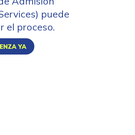
 de Admisión
Services) puede
r el proceso.
ENZA YA