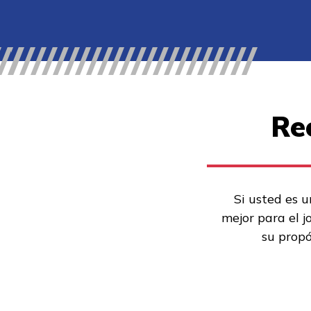
Re
Si usted es u
mejor para el j
su propó