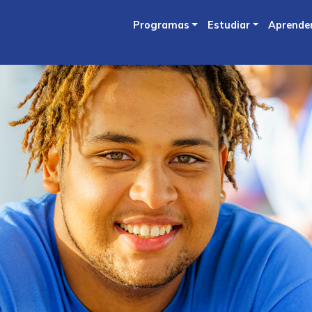
Skip
Programas
Estudiar
Aprende
to
main
content