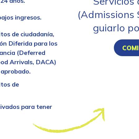
Servicios
 24 años.
(Admissions 
ajos ingresos.
guiarlo po
itos de ciudadanía,
ión Diferida para los
COMI
fancia (Deferred
ood Arrivals, DACA)
 aprobado.
itos de
tivados para tener